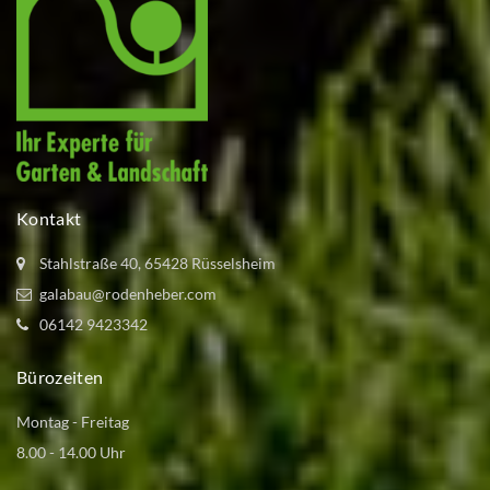
Kontakt
Stahlstraße 40, 65428 Rüsselsheim
galabau@rodenheber.com
06142 9423342
Bürozeiten
Montag - Freitag
8.00 - 14.00 Uhr